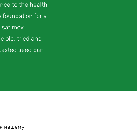
nce to the health
 foundation for a
f satimex
 old, tried and
 tested seed can
 к нашему