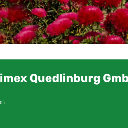
timex Quedlinburg Gm
on