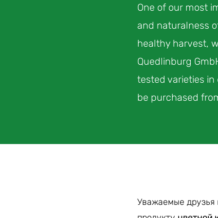
One of our most im
and naturalness o
healthy harvest, w
Quedlinburg GmbH 
tested varieties i
be purchased fro
Уважаемые друзья 
продукту
цветной 