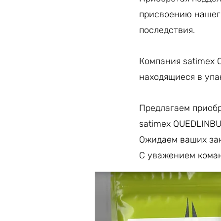
присвоению нашего
последствия.
Компания satimex 
находящиеся в уп
Предлагаем приобр
satimex QUEDLINB
Ожидаем ваших зак
С уважением кома