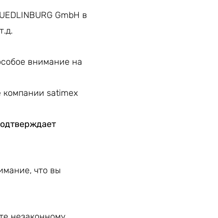
 QUEDLINBURG GmbH в
т.д.
особое внимание на
 компании satimex
подтверждает
имание, что вы
ете незаконному