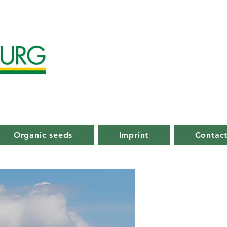
Organic seeds
Imprint
Contac