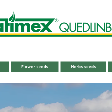
Flower seeds
Herbs seeds