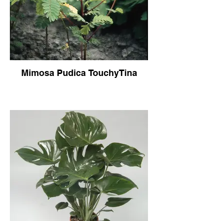
Mimosa Pudica TouchyTina