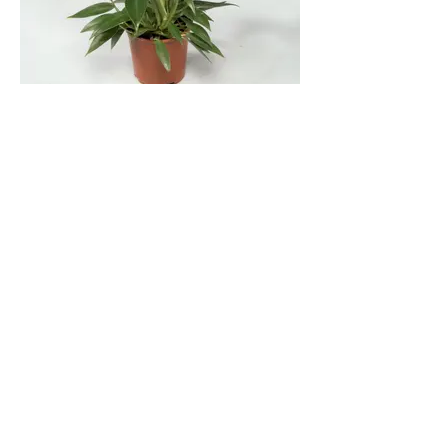
Philodendron Cannifolium