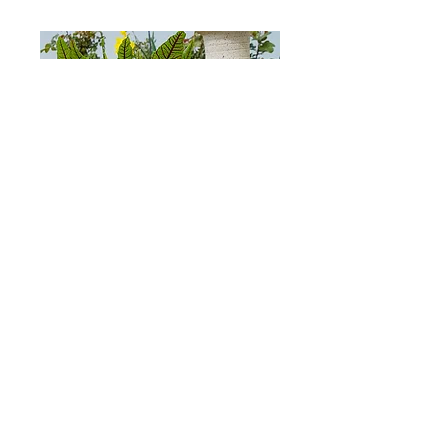
Blutiger Sauerampfer
Interessant wegen der roten Farbe der
Blätter für Salate, auch attraktiv im
Garten von Gewürzkulturen.